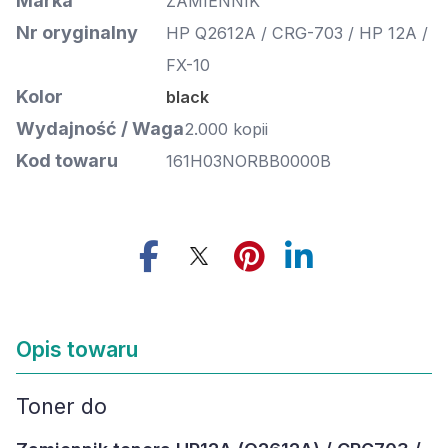
Marka
ZAMIENNIK
Nr oryginalny
HP Q2612A / CRG-703 / HP 12A /
FX-10
Kolor
black
Wydajność / Waga
2.000 kopii
Kod towaru
161H03NORBB0000B
Opis towaru
Toner do