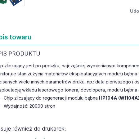
Udos
pis towaru
PIS PRODUKTU
ip zliczający jest po proszku, najczęściej wymienianym kompone
nitoruje stan zużycia materiałów eksploatacyjnych modułu bębna 
pisanych wiele innych parametrów druku, np.: data pierwszego i o
sploatację wkladu laserowego tonera, developera, modułu bębna 
Chip zliczający do regeneracji modułu bębna
HP104A (W1104A
Wydajność: 20000 stron
suje również do drukarek: