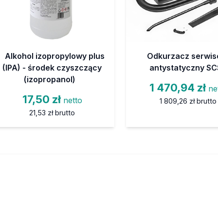
Alkohol izopropylowy plus
Odkurzacz serwis
(IPA) - środek czyszczący
antystatyczny SC
(izopropanol)
1 470,94 zł
ne
17,50 zł
netto
1 809,26 zł
brutto
21,53 zł
brutto