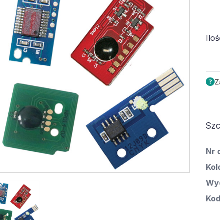
Iloś
Z
Szc
Nr 
Kol
Wyd
Kod