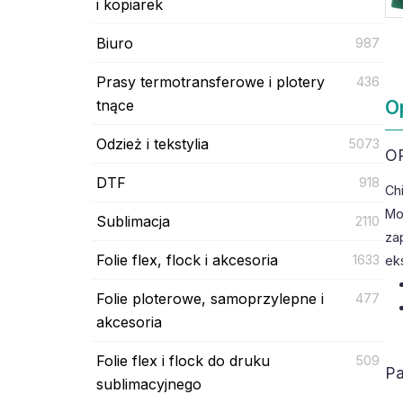
i kopiarek
Biuro
987
Prasy termotransferowe i plotery
436
tnące
O
Odzież i tekstylia
5073
O
DTF
918
Ch
Mo
Sublimacja
2110
za
Folie flex, flock i akcesoria
1633
ek
Folie ploterowe, samoprzylepne i
477
akcesoria
Folie flex i flock do druku
509
Pa
sublimacyjnego