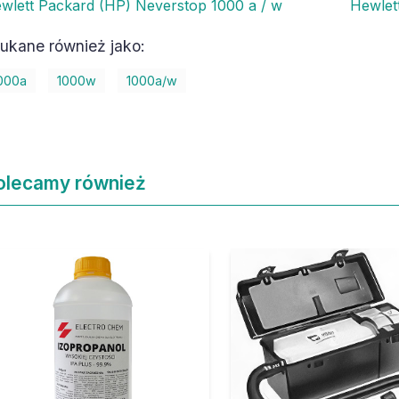
wlett Packard (HP) Neverstop 1000 a / w
Hewlet
ukane również jako:
000a
1000w
1000a/w
olecamy również