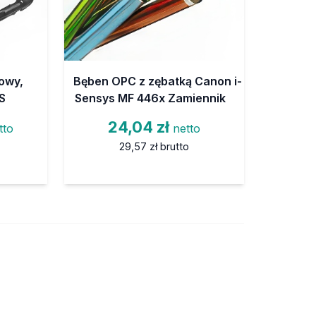
owy,
Bęben OPC z zębatką Canon i-
S
Sensys MF 446x Zamiennik
24,04 zł
tto
netto
29,57 zł
brutto