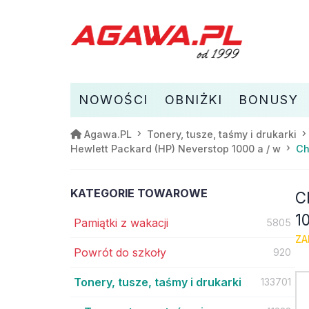
NOWOŚCI
OBNIŻKI
BONUSY
Agawa.PL
Tonery, tusze, taśmy i drukarki
Ch
Hewlett Packard (HP) Neverstop 1000 a / w
KATEGORIE TOWAROWE
C
1
Pamiątki z wakacji
5805
ZA
Powrót do szkoły
920
Tonery, tusze, taśmy i drukarki
133701