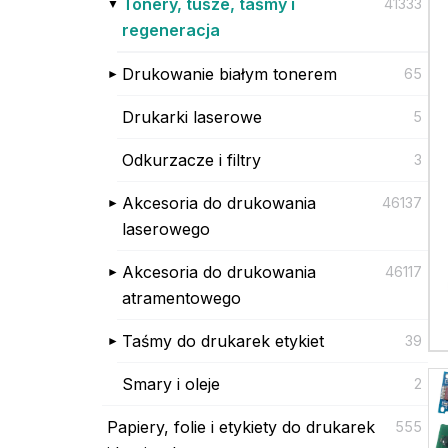
Tonery, tusze, taśmy i
41333
regeneracja
Drukowanie białym tonerem
65
Drukarki laserowe
5
Odkurzacze i filtry
3
Akcesoria do drukowania
46137
laserowego
Akcesoria do drukowania
46117
atramentowego
Taśmy do drukarek etykiet
39
Smary i oleje
2
Papiery, folie i etykiety do drukarek
555