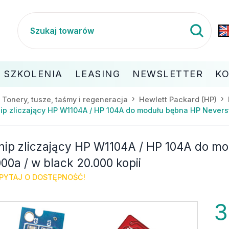
SZKOLENIA
LEASING
NEWSLETTER
K
Tonery, tusze, taśmy i regeneracja
Hewlett Packard (HP)
ip zliczający HP W1104A / HP 104A do modułu bębna HP Neverst
hip zliczający HP W1104A / HP 104A do m
000a / w black 20.000 kopii
PYTAJ O DOSTĘPNOŚĆ!
3