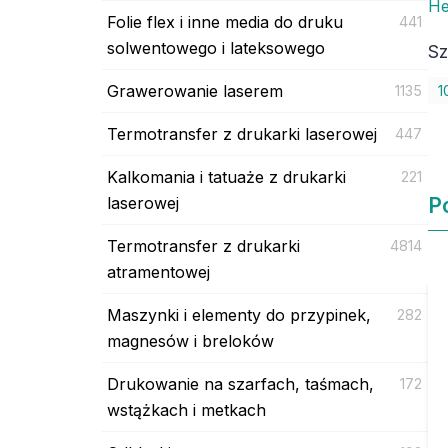
He
Folie flex i inne media do druku
441
solwentowego i lateksowego
Sz
Grawerowanie laserem
1135
1
Termotransfer z drukarki laserowej
447
Kalkomania i tatuaże z drukarki
221
laserowej
P
Termotransfer z drukarki
4814
atramentowej
Maszynki i elementy do przypinek,
282
magnesów i breloków
Drukowanie na szarfach, taśmach,
172
wstążkach i metkach