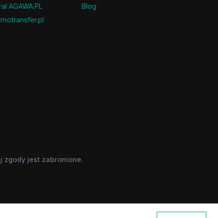
ral AGAWA.PL
Blog
motransfer.pl
 zgody jest zabronione.
nie w celach informacyjnych.