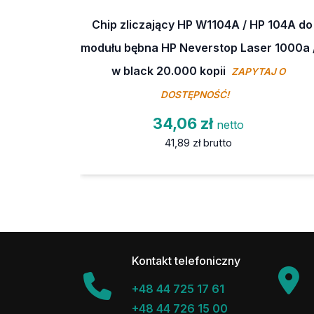
Chip zliczający HP W1104A / HP 104A do
modułu bębna HP Neverstop Laser 1000a 
w black 20.000 kopii
ZAPYTAJ O
DOSTĘPNOŚĆ!
34,06 zł
netto
41,89 zł
brutto
Kontakt telefoniczny
+48 44 725 17 61
+48 44 726 15 00