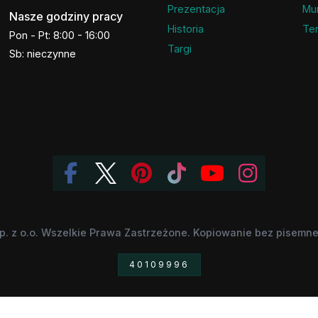
Prezentacja
Mu
Nasze godziny pracy
Historia
Ter
Pon - Pt: 8:00 - 16:00
Targi
Sb: nieczynne
p. z o.o. Wszelkie Prawa Zastrzeżone. Kopiowanie bez pisemnej
40109996
 znaki towarowe, będące własnością odpowiednich firm, zostały wykorzystane jedy