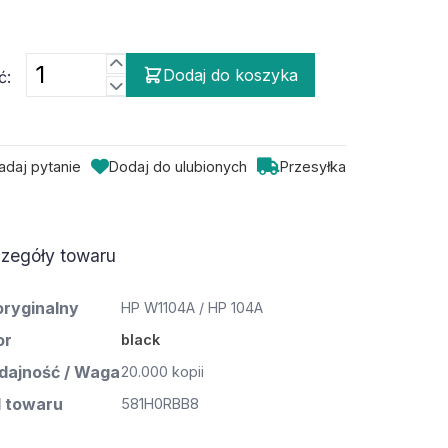
Dodaj do koszyka
ć:
adaj pytanie
Dodaj do ulubionych
Przesyłka
zegóły towaru
oryginalny
HP W1104A / HP 104A
or
black
ajność / Waga
20.000 kopii
 towaru
581H0RBB8