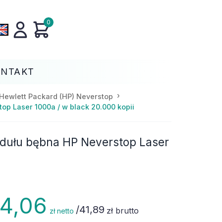
0
ONTAKT
Hewlett Packard (HP) Neverstop
op Laser 1000a / w black 20.000 kopii
odułu bębna HP Neverstop Laser
4,06
/
41,89
zł brutto
zł netto