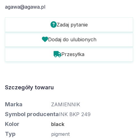
agawa@agawa.pl
Zadaj pytanie
Dodaj do ulubionych
Przesyłka
Szczegóły towaru
Marka
ZAMIENNIK
Symbol producenta
INK BKP 249
Kolor
black
Typ
pigment