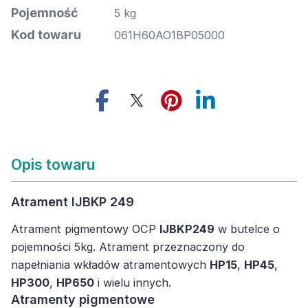
Pojemność
5 kg
Kod towaru
061H60AO1BP05000
Opis towaru
Atrament IJBKP 249
Atrament pigmentowy OCP
IJBKP249
w butelce o
pojemności 5kg. Atrament przeznaczony do
napełniania wkładów atramentowych
HP15
,
HP45
,
HP300
,
HP650
i wielu innych.
Atramenty pigmentowe