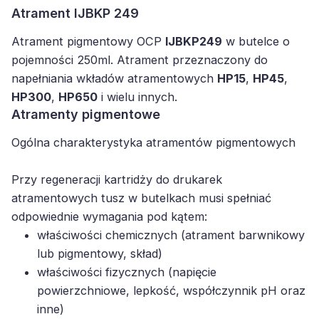
Atrament IJBKP 249
Atrament pigmentowy OCP
IJBKP249
w butelce o
pojemności 250ml. Atrament przeznaczony do
napełniania wkładów atramentowych
HP15
,
HP45
,
HP300
,
HP650
i wielu innych.
Atramenty pigmentowe
Ogólna charakterystyka atramentów pigmentowych
Przy regeneracji kartridży do drukarek
atramentowych tusz w butelkach musi spełniać
odpowiednie wymagania pod kątem:
właściwości chemicznych (atrament barwnikowy
lub pigmentowy, skład)
właściwości fizycznych (napięcie
powierzchniowe, lepkość, współczynnik pH oraz
inne)
procesu regeneracji kartridża (poprawny balans