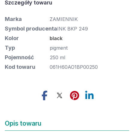
Marka
ZAMIENNIK
Symbol producenta
INK BKP 249
Kolor
black
Typ
pigment
Pojemność
250 ml
Kod towaru
061H60AO1BP00250
Opis towaru