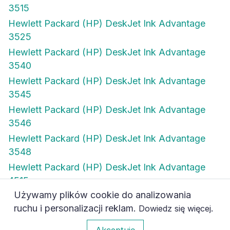
3515
Hewlett Packard (HP) DeskJet Ink Advantage
3525
Hewlett Packard (HP) DeskJet Ink Advantage
3540
Hewlett Packard (HP) DeskJet Ink Advantage
3545
Hewlett Packard (HP) DeskJet Ink Advantage
3546
Hewlett Packard (HP) DeskJet Ink Advantage
3548
Hewlett Packard (HP) DeskJet Ink Advantage
4515
Używamy plików cookie do analizowania
Hewlett Packard (HP) DeskJet Ink Advantage
ruchu i personalizacji reklam.
.
Dowiedz się więcej
4615
0
Akceptuję
Hewlett Packard (HP) DeskJet Ink Advantage