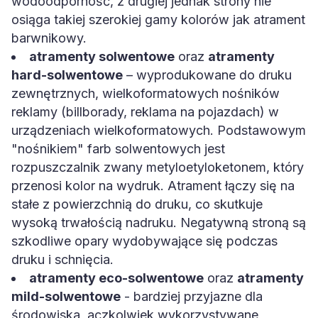
wodoodporność, z drugiej jednak strony nie
osiąga takiej szerokiej gamy kolorów jak atrament
barwnikowy.
atramenty solwentowe
oraz
atramenty
hard-solwentowe
– wyprodukowane do druku
zewnętrznych, wielkoformatowych nośników
reklamy (billborady, reklama na pojazdach) w
urządzeniach wielkoformatowych. Podstawowym
"nośnikiem" farb solwentowych jest
rozpuszczalnik zwany metyloetyloketonem, który
przenosi kolor na wydruk. Atrament łączy się na
stałe z powierzchnią do druku, co skutkuje
wysoką trwałością nadruku. Negatywną stroną są
szkodliwe opary wydobywające się podczas
druku i schnięcia.
atramenty eco-solwentowe
oraz
atramenty
mild-solwentowe
- bardziej przyjazne dla
środowiska, aczkolwiek wykorzystywane