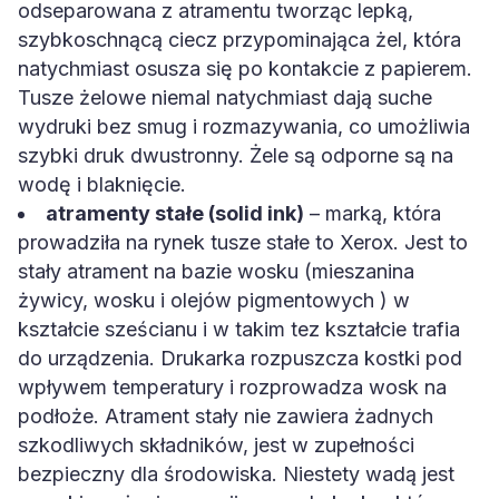
odseparowana z atramentu tworząc lepką,
szybkoschnącą ciecz przypominająca żel, która
natychmiast osusza się po kontakcie z papierem.
Tusze żelowe niemal natychmiast dają suche
wydruki bez smug i rozmazywania, co umożliwia
szybki druk dwustronny. Żele są odporne są na
wodę i blaknięcie.
atramenty stałe (solid ink)
– marką, która
prowadziła na rynek tusze stałe to Xerox. Jest to
stały atrament na bazie wosku (mieszanina
żywicy, wosku i olejów pigmentowych ) w
kształcie sześcianu i w takim tez kształcie trafia
do urządzenia. Drukarka rozpuszcza kostki pod
wpływem temperatury i rozprowadza wosk na
podłoże. Atrament stały nie zawiera żadnych
szkodliwych składników, jest w zupełności
bezpieczny dla środowiska. Niestety wadą jest