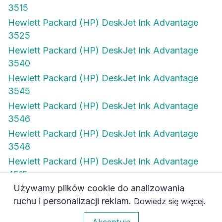
3515
Hewlett Packard (HP) DeskJet Ink Advantage
3525
Hewlett Packard (HP) DeskJet Ink Advantage
3540
Hewlett Packard (HP) DeskJet Ink Advantage
3545
Hewlett Packard (HP) DeskJet Ink Advantage
3546
Hewlett Packard (HP) DeskJet Ink Advantage
3548
Hewlett Packard (HP) DeskJet Ink Advantage
4515
Używamy plików cookie do analizowania
Hewlett Packard (HP) DeskJet Ink Advantage
ruchu i personalizacji reklam.
.
Dowiedz się więcej
4615
0
Akceptuję
Hewlett Packard (HP) DeskJet Ink Advantage