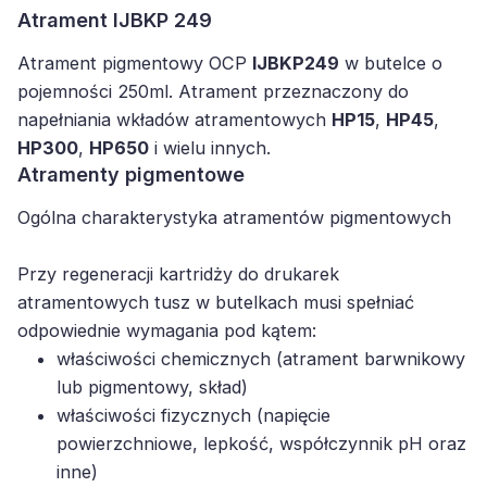
Atrament IJBKP 249
Atrament pigmentowy OCP
IJBKP249
w butelce o
pojemności 250ml. Atrament przeznaczony do
napełniania wkładów atramentowych
HP15
,
HP45
,
HP300
,
HP650
i wielu innych.
Atramenty pigmentowe
Ogólna charakterystyka atramentów pigmentowych
Przy regeneracji kartridży do drukarek
atramentowych tusz w butelkach musi spełniać
odpowiednie wymagania pod kątem:
właściwości chemicznych (atrament barwnikowy
lub pigmentowy, skład)
właściwości fizycznych (napięcie
powierzchniowe, lepkość, współczynnik pH oraz
inne)
procesu regeneracji kartridża (poprawny balans