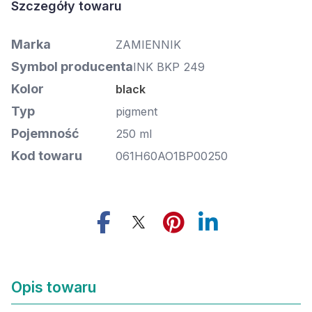
Marka
ZAMIENNIK
Symbol producenta
INK BKP 249
Kolor
black
Typ
pigment
Pojemność
250 ml
Kod towaru
061H60AO1BP00250
Opis towaru