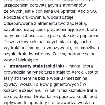
urządzeniem korzystającym z atramentów
żelowych jest Ricoh seria GelSprinter, Aficio SG.
Podczas drukowania, woda zostaje
odseparowana z atramentu tworząc lepką,
szybkoschnącą ciecz przypominająca żel, która
natychmiast osusza się po kontakcie z papierem.
Tusze żelowe niemal natychmiast dają suche
wydruki bez smug i rozmazywania, co umożliwia
szybki druk dwustronny. Żele są odporne są na
wodę i blaknięcie.
atramenty stałe (solid ink)
– marką, która
prowadziła na rynek tusze stałe to Xerox. Jest to
stały atrament na bazie wosku (mieszanina
żywicy, wosku i olejów pigmentowych ) w
kształcie sześcianu i w takim tez kształcie trafia
do urządzenia. Drukarka rozpuszcza kostki pod
wpływem temperatury i rozprowadza wosk na