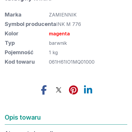
Marka
ZAMIENNIK
Symbol producenta
INK M 776
Kolor
magenta
Typ
barwnik
Pojemność
1 kg
Kod towaru
061H61IO1MQ01000
Opis towaru