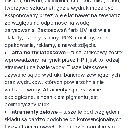
tektura, drewno, aluminium, stal, ceramika, szkło,
tworzywo sztuczne), gdzie wydruk może być
eksponowany przez wiele lat nawet na zewnątrz
ze względu na odporność na wodę i
zarysowania. Zastosowań farb UV jest wiele:
plakaty, banery, ściany, POS monitory, znaki,
opakowania, reklamy, a nawet zdjęcia.
atramenty lateksowe
– tusz lateksowy został
wprowadzony na rynek przez HP i jest to rodzaj
atramentu na bazie wody. Tusze lateksowe
używane są do wydruku banerów zewnętrznych
oraz wydruków, których powierzchnia nie
wchłania wody. Atramenty są całkowicie
ekologiczne, a nośnikiem pigmentu jest
polimeryczny latex.
atramenty żelowe
– tusze te pod względem
składu są bardzo podobne do konwencjonalnych
tuszy atramentowych. Najbardziej popularnym