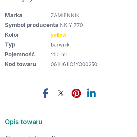
Marka
ZAMIENNIK
Symbol producenta
INK Y 770
Kolor
yellow
Typ
barwnik
Pojemność
250 ml
Kod towaru
061H61IO1YQ00250
Opis towaru