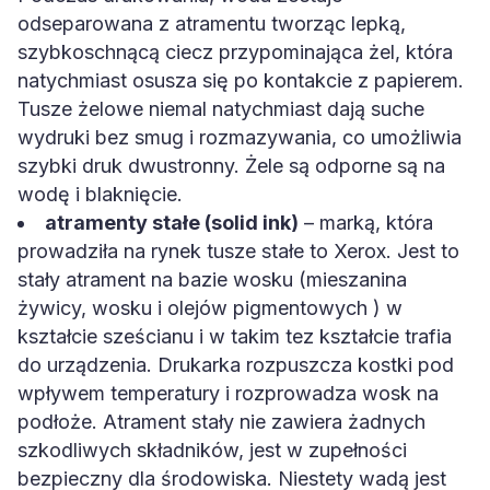
odseparowana z atramentu tworząc lepką,
szybkoschnącą ciecz przypominająca żel, która
natychmiast osusza się po kontakcie z papierem.
Tusze żelowe niemal natychmiast dają suche
wydruki bez smug i rozmazywania, co umożliwia
szybki druk dwustronny. Żele są odporne są na
wodę i blaknięcie.
atramenty stałe (solid ink)
– marką, która
prowadziła na rynek tusze stałe to Xerox. Jest to
stały atrament na bazie wosku (mieszanina
żywicy, wosku i olejów pigmentowych ) w
kształcie sześcianu i w takim tez kształcie trafia
do urządzenia. Drukarka rozpuszcza kostki pod
wpływem temperatury i rozprowadza wosk na
podłoże. Atrament stały nie zawiera żadnych
szkodliwych składników, jest w zupełności
bezpieczny dla środowiska. Niestety wadą jest