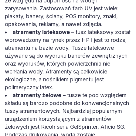
ze względu na odporność na wodę i
zarysowania. Zastosowań farb UV jest wiele:
plakaty, banery, ściany, POS monitory, znaki,
opakowania, reklamy, a nawet zdjęcia.
atramenty lateksowe
– tusz lateksowy został
wprowadzony na rynek przez HP i jest to rodzaj
atramentu na bazie wody. Tusze lateksowe
używane są do wydruku banerów zewnętrznych
oraz wydruków, których powierzchnia nie
wchłania wody. Atramenty są całkowicie
ekologiczne, a nośnikiem pigmentu jest
polimeryczny latex.
atramenty żelowe
– tusze te pod względem
składu są bardzo podobne do konwencjonalnych
tuszy atramentowych. Najbardziej popularnym
urządzeniem korzystającym z atramentów
żelowych jest Ricoh seria GelSprinter, Aficio SG.
Podczas drukowania, woda zostaje