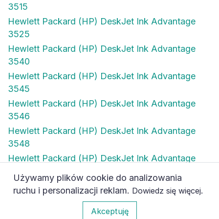
3515
Hewlett Packard (HP) DeskJet Ink Advantage
3525
Hewlett Packard (HP) DeskJet Ink Advantage
3540
Hewlett Packard (HP) DeskJet Ink Advantage
3545
Hewlett Packard (HP) DeskJet Ink Advantage
3546
Hewlett Packard (HP) DeskJet Ink Advantage
3548
Hewlett Packard (HP) DeskJet Ink Advantage
4515
Używamy plików cookie do analizowania
Hewlett Packard (HP) DeskJet Ink Advantage
ruchu i personalizacji reklam.
.
Dowiedz się więcej
4615
0
Akceptuję
Hewlett Packard (HP) DeskJet Ink Advantage