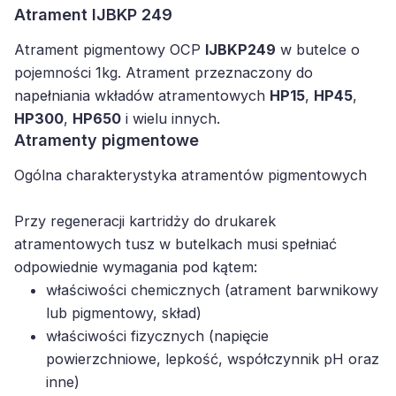
Atrament IJBKP 249
Atrament pigmentowy OCP
IJBKP249
w butelce o
pojemności 1kg. Atrament przeznaczony do
napełniania wkładów atramentowych
HP15
,
HP45
,
HP300
,
HP650
i wielu innych.
Atramenty pigmentowe
Ogólna charakterystyka atramentów pigmentowych
Przy regeneracji kartridży do drukarek
atramentowych tusz w butelkach musi spełniać
odpowiednie wymagania pod kątem:
właściwości chemicznych (atrament barwnikowy
lub pigmentowy, skład)
właściwości fizycznych (napięcie
powierzchniowe, lepkość, współczynnik pH oraz
inne)
procesu regeneracji kartridża (poprawny balans