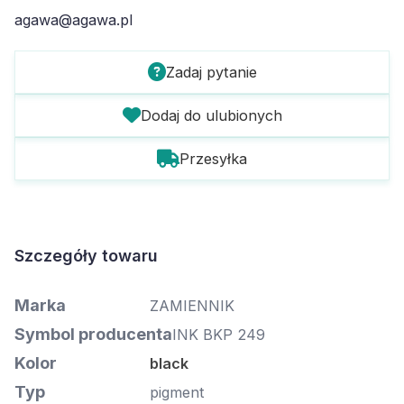
agawa@agawa.pl
Zadaj pytanie
Dodaj do ulubionych
Przesyłka
Szczegóły towaru
Marka
ZAMIENNIK
Symbol producenta
INK BKP 249
Kolor
black
Typ
pigment