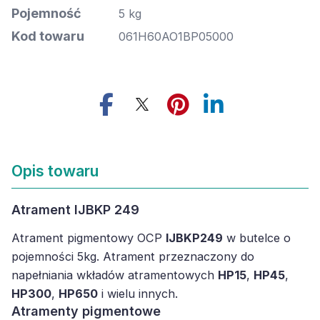
Pojemność
5 kg
Kod towaru
061H60AO1BP05000
Opis towaru
Atrament IJBKP 249
Atrament pigmentowy OCP
IJBKP249
w butelce o
pojemności 5kg. Atrament przeznaczony do
napełniania wkładów atramentowych
HP15
,
HP45
,
HP300
,
HP650
i wielu innych.
Atramenty pigmentowe