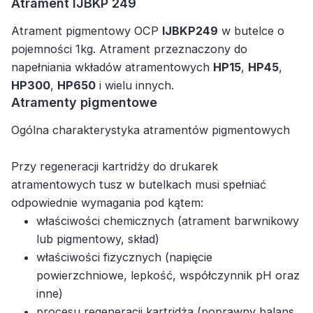
Atrament IJBKP 249
Atrament pigmentowy OCP
IJBKP249
w butelce o
pojemności 1kg. Atrament przeznaczony do
napełniania wkładów atramentowych
HP15
,
HP45
,
HP300
,
HP650
i wielu innych.
Atramenty pigmentowe
Ogólna charakterystyka atramentów pigmentowych
Przy regeneracji kartridży do drukarek
atramentowych tusz w butelkach musi spełniać
odpowiednie wymagania pod kątem:
właściwości chemicznych (atrament barwnikowy
lub pigmentowy, skład)
właściwości fizycznych (napięcie
powierzchniowe, lepkość, współczynnik pH oraz
inne)
procesu regeneracji kartridża (poprawny balans