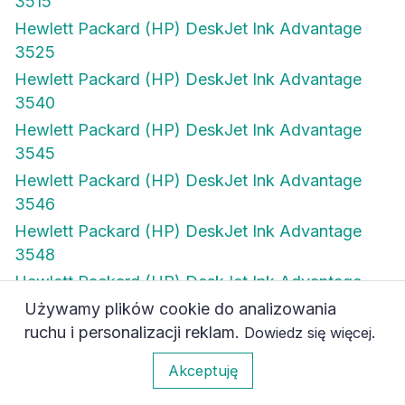
3515
Hewlett Packard (HP) DeskJet Ink Advantage
3525
Hewlett Packard (HP) DeskJet Ink Advantage
3540
Hewlett Packard (HP) DeskJet Ink Advantage
3545
Hewlett Packard (HP) DeskJet Ink Advantage
3546
Hewlett Packard (HP) DeskJet Ink Advantage
3548
Hewlett Packard (HP) DeskJet Ink Advantage
4515
Używamy plików cookie do analizowania
Hewlett Packard (HP) DeskJet Ink Advantage
ruchu i personalizacji reklam.
.
Dowiedz się więcej
4615
0
Akceptuję
Hewlett Packard (HP) DeskJet Ink Advantage