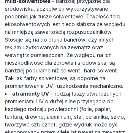
mild-solwentowe
- bardziej przyjazne dla
środowiska, aczkolwiek wykorzystywane
podobnie jak tusze solwentowe. Trwałość farb
ekosolwentowych jest nieco słabsza ze względu
na mniejszą zawartością rozpuszczalników.
Stosuje się na do druku banerów, czy innych
reklam użytkowanych na zewnątrz oraz
wewnątrz pomieszczeń. Ze względu na ich
nieszkodliwość dla zdrowia i środowiska, są
bardziej popularne niż solwent i hard-solwent.
Tak jak farby solventowe, są odporne na
promieniowanie UV i uszkodzenia mechaniczne.
atramenty UV
– rodzaj tuszy utwardzanych
promieniami UV o dużej silne przylegania do
każdego rodzaju powierzchni (folie, papier,
tektura, drewno, aluminium, stal, ceramika, szkło,
tworzywo sztuczne), gdzie wydruk może być
eksponowany przez wiele lat nawet na zewnątrz