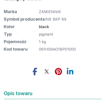
Marka
ZAMIENNIK
Symbol producenta
INK BKP 89
Kolor
black
Typ
pigment
Pojemność
1 kg
Kod towaru
061H59AO1BP01000
Opis towaru