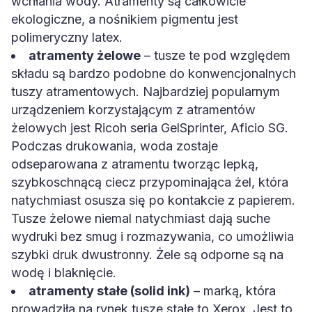
wchłania wody. Atramenty są całkowicie
ekologiczne, a nośnikiem pigmentu jest
polimeryczny latex.
atramenty żelowe
– tusze te pod względem
składu są bardzo podobne do konwencjonalnych
tuszy atramentowych. Najbardziej popularnym
urządzeniem korzystającym z atramentów
żelowych jest Ricoh seria GelSprinter, Aficio SG.
Podczas drukowania, woda zostaje
odseparowana z atramentu tworząc lepką,
szybkoschnącą ciecz przypominająca żel, która
natychmiast osusza się po kontakcie z papierem.
Tusze żelowe niemal natychmiast dają suche
wydruki bez smug i rozmazywania, co umożliwia
szybki druk dwustronny. Żele są odporne są na
wodę i blaknięcie.
atramenty stałe (solid ink)
– marką, która
prowadziła na rynek tusze stałe to Xerox. Jest to