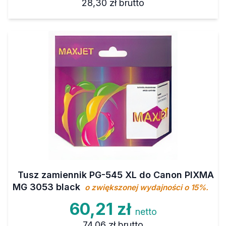
28,30 zł
brutto
Tusz zamiennik PG-545 XL do Canon PIXMA
MG 3053 black
o zwiększonej wydajności o 15%.
60,21 zł
netto
74,06 zł
brutto