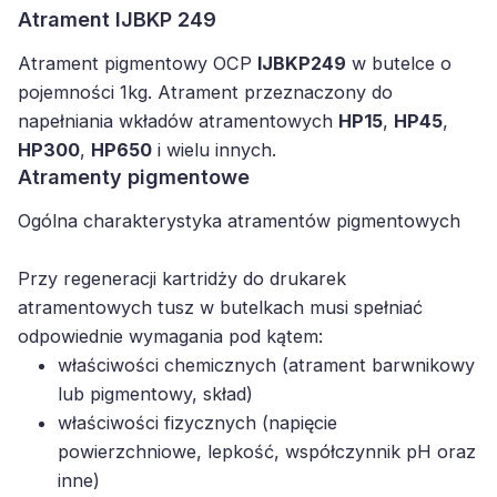
Atrament IJBKP 249
Atrament pigmentowy OCP
IJBKP249
w butelce o
pojemności 1kg. Atrament przeznaczony do
napełniania wkładów atramentowych
HP15
,
HP45
,
HP300
,
HP650
i wielu innych.
Atramenty pigmentowe
Ogólna charakterystyka atramentów pigmentowych
Przy regeneracji kartridży do drukarek
atramentowych tusz w butelkach musi spełniać
odpowiednie wymagania pod kątem:
właściwości chemicznych (atrament barwnikowy
lub pigmentowy, skład)
właściwości fizycznych (napięcie
powierzchniowe, lepkość, współczynnik pH oraz
inne)
procesu regeneracji kartridża (poprawny balans