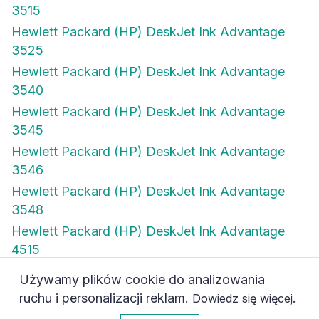
3515
Hewlett Packard (HP) DeskJet Ink Advantage
3525
Hewlett Packard (HP) DeskJet Ink Advantage
3540
Hewlett Packard (HP) DeskJet Ink Advantage
3545
Hewlett Packard (HP) DeskJet Ink Advantage
3546
Hewlett Packard (HP) DeskJet Ink Advantage
3548
Hewlett Packard (HP) DeskJet Ink Advantage
4515
Używamy plików cookie do analizowania
Hewlett Packard (HP) DeskJet Ink Advantage
ruchu i personalizacji reklam.
.
Dowiedz się więcej
4615
0
Akceptuję
Hewlett Packard (HP) DeskJet Ink Advantage