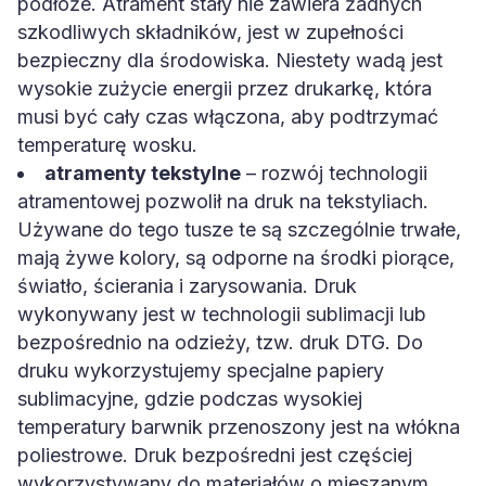
podłoże. Atrament stały nie zawiera żadnych
szkodliwych składników, jest w zupełności
bezpieczny dla środowiska. Niestety wadą jest
wysokie zużycie energii przez drukarkę, która
musi być cały czas włączona, aby podtrzymać
temperaturę wosku.
atramenty tekstylne
– rozwój technologii
atramentowej pozwolił na druk na tekstyliach.
Używane do tego tusze te są szczególnie trwałe,
mają żywe kolory, są odporne na środki piorące,
światło, ścierania i zarysowania. Druk
wykonywany jest w technologii sublimacji lub
bezpośrednio na odzieży, tzw. druk DTG. Do
druku wykorzystujemy specjalne papiery
sublimacyjne, gdzie podczas wysokiej
temperatury barwnik przenoszony jest na włókna
poliestrowe. Druk bezpośredni jest częściej
wykorzystywany do materiałów o mieszanym