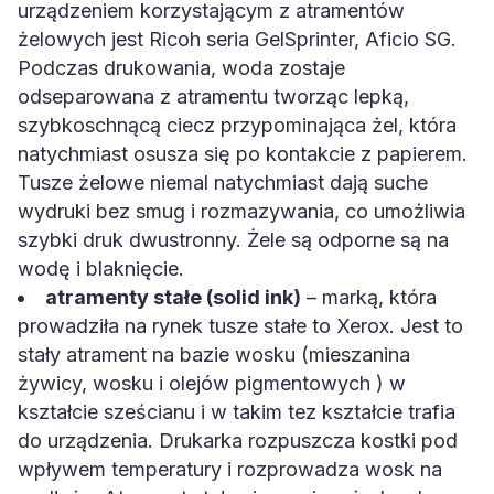
urządzeniem korzystającym z atramentów
żelowych jest Ricoh seria GelSprinter, Aficio SG.
Podczas drukowania, woda zostaje
odseparowana z atramentu tworząc lepką,
szybkoschnącą ciecz przypominająca żel, która
natychmiast osusza się po kontakcie z papierem.
Tusze żelowe niemal natychmiast dają suche
wydruki bez smug i rozmazywania, co umożliwia
szybki druk dwustronny. Żele są odporne są na
wodę i blaknięcie.
atramenty stałe (solid ink)
– marką, która
prowadziła na rynek tusze stałe to Xerox. Jest to
stały atrament na bazie wosku (mieszanina
żywicy, wosku i olejów pigmentowych ) w
kształcie sześcianu i w takim tez kształcie trafia
do urządzenia. Drukarka rozpuszcza kostki pod
wpływem temperatury i rozprowadza wosk na