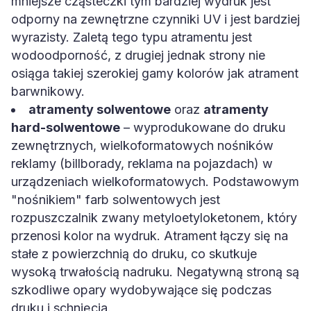
mniejsze cząsteczki tym bardziej wydruk jest
odporny na zewnętrzne czynniki UV i jest bardziej
wyrazisty. Zaletą tego typu atramentu jest
wodoodporność, z drugiej jednak strony nie
osiąga takiej szerokiej gamy kolorów jak atrament
barwnikowy.
atramenty solwentowe
oraz
atramenty
hard-solwentowe
– wyprodukowane do druku
zewnętrznych, wielkoformatowych nośników
reklamy (billborady, reklama na pojazdach) w
urządzeniach wielkoformatowych. Podstawowym
"nośnikiem" farb solwentowych jest
rozpuszczalnik zwany metyloetyloketonem, który
przenosi kolor na wydruk. Atrament łączy się na
stałe z powierzchnią do druku, co skutkuje
wysoką trwałością nadruku. Negatywną stroną są
szkodliwe opary wydobywające się podczas
druku i schnięcia.