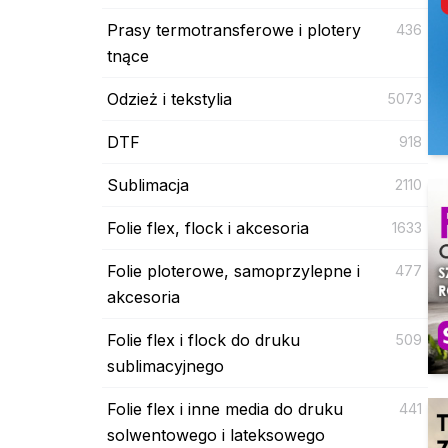
Prasy termotransferowe i plotery
436
tnące
Odzież i tekstylia
5073
DTF
918
Sublimacja
2110
Folie flex, flock i akcesoria
1633
Folie ploterowe, samoprzylepne i
477
akcesoria
Folie flex i flock do druku
509
sublimacyjnego
Folie flex i inne media do druku
441
solwentowego i lateksowego