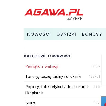
NOWOŚCI
OBNIŻKI
BONUSY
KATEGORIE TOWAROWE
Pamiątki z wakacji
5805
Tonery, tusze, taśmy i drukarki
133701
Papiery, folie i etykiety do drukarek
555
i kopiarek
Biuro
987