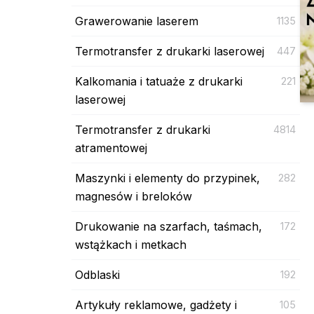
Grawerowanie laserem
1135
Termotransfer z drukarki laserowej
447
Kalkomania i tatuaże z drukarki
221
laserowej
Termotransfer z drukarki
4814
atramentowej
Maszynki i elementy do przypinek,
282
magnesów i breloków
Drukowanie na szarfach, taśmach,
172
wstążkach i metkach
Odblaski
192
Artykuły reklamowe, gadżety i
105